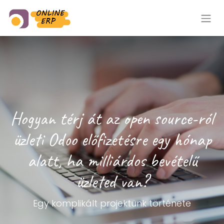
Hogyan térj át az open source-ról
üzleti Odoo előfizetésre egy hónap
alatt, ha milliárdos bevételű
üzleted van?
Egy komplikált projektünk története