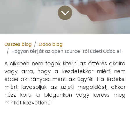
Összes blog
Odoo blog
Hogyan térj át az open source-ról üzleti Odoo előfizetésre egy hónap alatt, ha milliárdos bevételű üzleted van?
A cikkben nem fogok kitérni az áttérés okaira
vagy arra, hogy a kezdetekkor miért nem
ebbe az irányba ment az ügyfél. Ha érdekel
miért javasoljuk az üzleti megoldást, akkor
nézz körül a blogunkon vagy keress meg
minket közvetlenül.