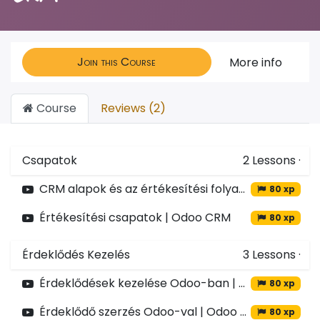
Join this Course
More info
Course
Reviews (2)
Csapatok
2
Lessons
·
CRM alapok és az értékesítési folyamat | Odoo CRM
80 xp
Értékesítési csapatok | Odoo CRM
80 xp
Érdeklődés Kezelés
3
Lessons
·
Érdeklődések kezelése Odoo-ban | Odoo CRM
80 xp
Érdeklődő szerzés Odoo-val | Odoo CRM
80 xp