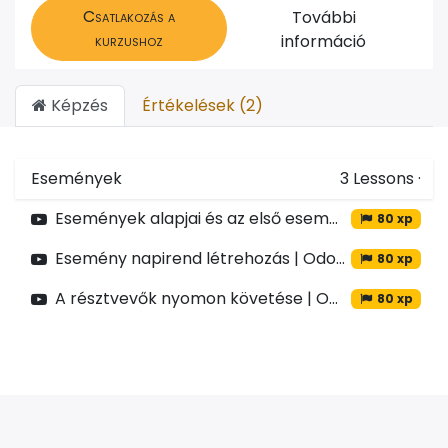
Csatlakozás a
További
kurzushoz
információ
Képzés
Értékelések (2)
Események
3
Lessons
·
Események alapjai és az első esemény | Odoo Marketing
80 xp
Esemény napirend létrehozás | Odoo Marketing
80 xp
A résztvevők nyomon követése | Odoo Marketing
80 xp