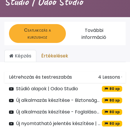
Stúdió | Odoo Studio
Csatlakozás a
További
kurzushoz
információ
Képzés
Értékelések
Létrehozás és testreszabás
4
Lessons
·
Stúdió alapok | Odoo Studio
80 xp
Új alkalmazás készítése - Biztonságos helyek (űrlapokkal) | Odoo Studio
80 xp
Új alkalmazás készítése - Foglalások modell | Odoo Studio
80 xp
Új nyomtatható jelentés készítése | Odoo Studio
80 xp