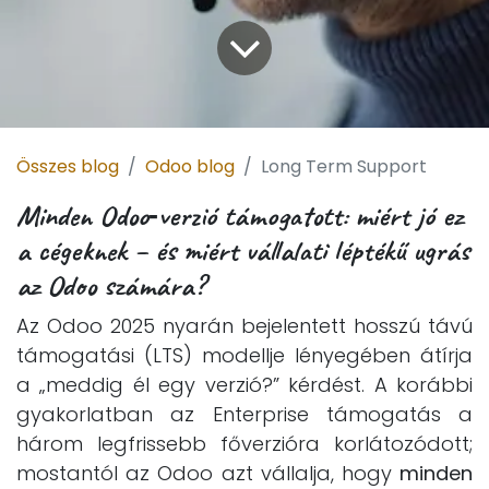
Összes blog
Odoo blog
Long Term Support
Minden Odoo‑verzió támogatott: miért jó ez
a cégeknek – és miért vállalati léptékű ugrás
az Odoo számára?
Az Odoo 2025 nyarán bejelentett hosszú távú
támogatási (LTS) modellje lényegében átírja
a „meddig él egy verzió?” kérdést. A korábbi
gyakorlatban az Enterprise támogatás a
három legfrissebb főverzióra korlátozódott;
mostantól az Odoo azt vállalja, hogy
minden