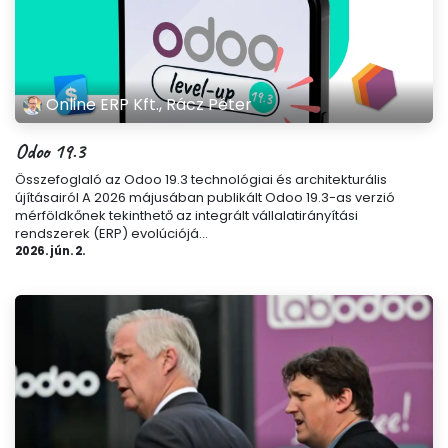
Online ERP Kft., Rácz Péter
Odoo 19.3
Összefoglaló az Odoo 19.3 technológiai és architekturális
újításairól A 2026 májusában publikált Odoo 19.3-as verzió
mérföldkőnek tekinthető az integrált vállalatirányítási
rendszerek (ERP) evolúciójá...
2026. jún. 2.