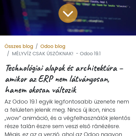
Összes blog
Odoo blog
MÉLYVÍZ CSAK ÚSZÓKNAK! - Odoo 19.1
Technológiai alapok és architektúra –
amikor az ERP nem látványosan,
hanem okosan változik
Az Odoo 19.1 egyik legfontosabb üzenete nem
a felületen jelenik meg. Nincs új ikon, nincs
„wow” animáció, és a végfelhasználók jelentős
része talán észre sem veszi első ránézésre.
Mégis, ez az a verzió, ahol az Odoo nagyon