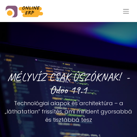
MÉLYVÍZ CSAK ÚSZÓKNAK! -
Odoo 19.1
Technológiai alapok és architektúra – a
„láthatatlan” frissítés, ami mindent gyorsabbá
és tisztábbá tesz