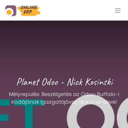
Planet Odoo - Nick Kosinski
Mélyrepülés: Beszélgetés az Odoo Buffalo-i
irodájának igazgatójával, Nick Kosinskivel