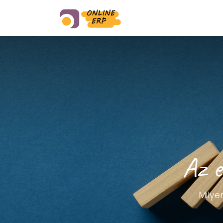
Miért minket?
Bl
Az e
Milye