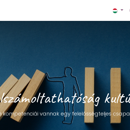
og
Odoo akadémia
Kapcsolat
Támogatás | Onlin
lszámoltathatóság kult
n kompetenciái vannak egy felelősségteljes csap