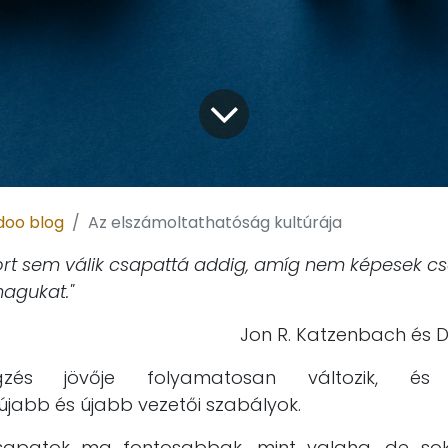
doo blog
Az elszámoltathatóság kultúrája
ort sem válik csapattá addig, amíg nem képesek c
magukat."
Jon R. Katzenbach és D
zés jövője folyamatosan változik, é
újabb és újabb vezetői szabályok.
sapatok ma fontosabbak, mint valaha, de sok