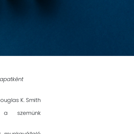
sapatként
ouglas K. Smith
s a szemünk
 munkavállaló