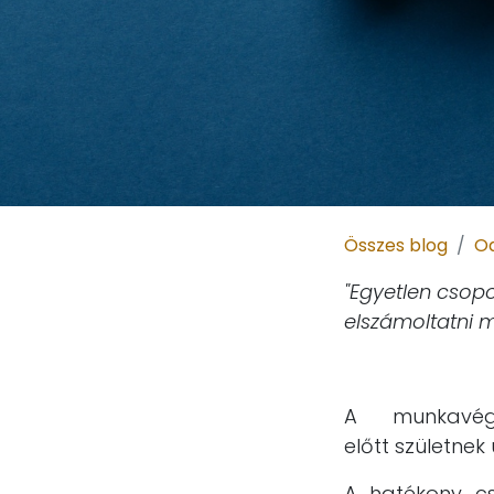
Összes blog
O
"Egyetlen csop
elszámoltatni 
A munkavég
előtt
születnek
A hatékony c