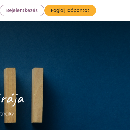
Bejelentkezés
Foglalj Időpontot
e ERP
úrája
atnak?